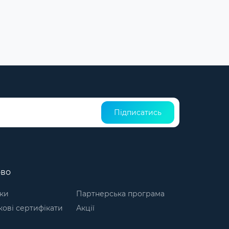
Підписатись
ово
ки
Партнерська програма
ові сертифікати
Акції