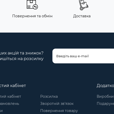
Повернення та обмін
Доставка
ших акцій та знижок?
ишіться на розсилку
тий кабінет
Додатк
ий кабінет
Розсилка
Виробни
 замовлень
Зворотній зв’язок
Подарунк
ки
Повернення товару