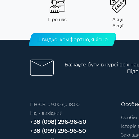
Про нас
Акції
Акції
Швидко, комфортно, якісно.
Бажаєте бути в курсі всіх на
Підп
Особис
ПН-СБ: с 9:00 до 18:00
Нд: - вихідний
Особист
+38 (098) 296-96-50
Історія
+38 (099) 296-96-50
Заклад