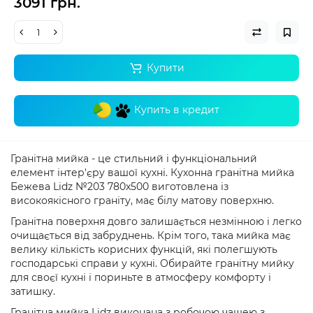
3091 грн.
Купити
Купить в кредит
Гранітна мийка - це стильний і функціональний
елемент інтер'єру вашої кухні. Кухонна гранітна мийка
Бежева Lidz №203 780x500
виготовлена ​​із
високоякісного граніту, має білу матову поверхню.
Гранітна поверхня довго залишається незмінною і легко
очищається від забруднень. Крім того, така мийка має
велику кількість корисних функцій, які полегшують
господарські справи у кухні. Обирайте гранітну мийку
для своєї кухні і пориньте в атмосферу комфорту і
затишку.
Гранітна мийка Lidz виконана з робочою чашею з