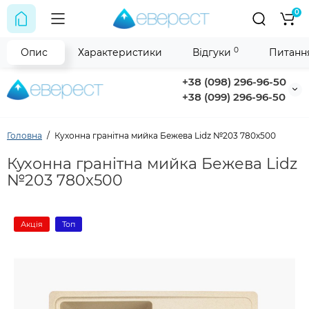
0
0
Опис
Характеристики
Відгуки
Питання
+38 (098) 296-96-50
+38 (099) 296-96-50
Головна
Кухонна гранітна мийка Бежева Lidz №203 780x500
Кухонна гранітна мийка Бежева Lidz
№203 780x500
Акція
Топ