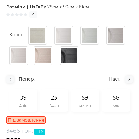
Розміри (ШxГxВ):
78см x 50см x 19см
0
Колір
Попер.
Наст.
0
9
2
3
5
9
5
5
Днів
Годин
хвилин
сек
Під замовлення
3466 грн.
-11 %