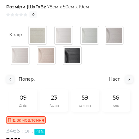
Розміри (ШxГxВ):
78см x 50см x 19см
0
Колір
Попер.
Наст.
0
9
2
3
5
9
5
5
Днів
Годин
хвилин
сек
Під замовлення
3466 грн.
-11 %