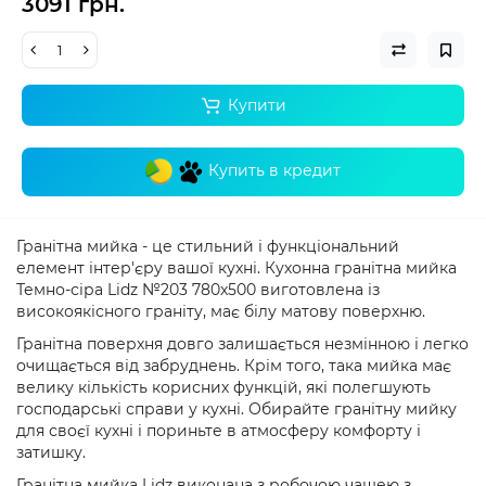
3091 грн.
Купити
Купить в кредит
Гранітна мийка - це стильний і функціональний
елемент інтер'єру вашої кухні. Кухонна гранітна мийка
Темно-сіра Lidz №203 780x500
виготовлена ​​із
високоякісного граніту, має білу матову поверхню.
Гранітна поверхня довго залишається незмінною і легко
очищається від забруднень. Крім того, така мийка має
велику кількість корисних функцій, які полегшують
господарські справи у кухні. Обирайте гранітну мийку
для своєї кухні і пориньте в атмосферу комфорту і
затишку.
Гранітна мийка Lidz виконана з робочою чашею з