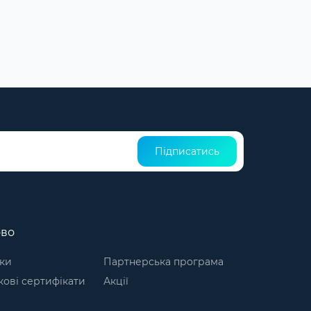
Підписатись
ово
ки
Партнерська програма
ові сертифікати
Акції