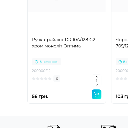
Ручка-рейлінг DR 10A/128 G2
Чорна
хром моноліт Оптима
705/
В наявності
В 
200000212
20000
0
56 грн.
103 г