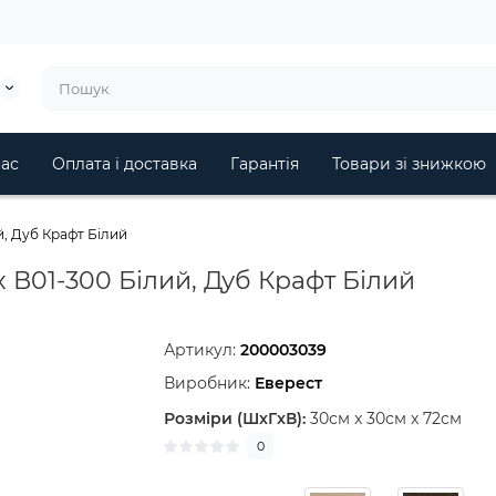
ас
Оплата і доставка
Гарантія
Товари зі знижкою
, Дуб Крафт Білий
В01-300 Білий, Дуб Крафт Білий
Артикул:
200003039
Виробник:
Еверест
Розміри (ШxГxВ):
30см x 30см x 72см
0