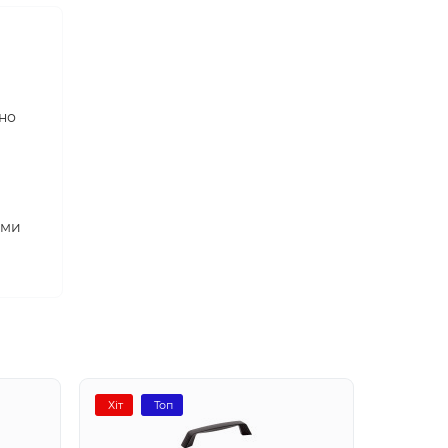
но
ими
Хіт
Топ