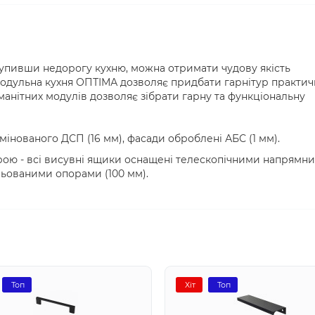
купивши недорогу кухню, можна отримати чудову якість
Модульна кухня ОПТІМА дозволяє придбати гарнітур практич
манітних модулів дозволяє зібрати гарну та функціональну
амінованого ДСП (16 мм), фасади оброблені АБС (1 мм).
рою - всі висувні ящики оснащені телескопічними напрямн
ьованими опорами (100 мм).
Топ
Хіт
Топ