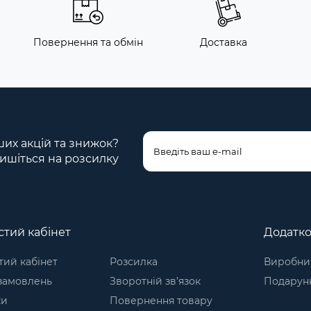
Повернення та обмін
Доставка
ших акцій та знижок?
ишіться на розсилку
тий кабінет
Додатк
ий кабінет
Розсилка
Виробни
 замовлень
Зворотній зв’язок
Подарунк
ки
Повернення товару