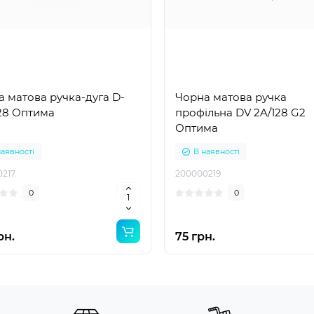
 матова ручка-дуга D-
Чорна матова ручка
128 Оптима
профільна DV 2A/128 G2
Оптима
наявності
В наявності
0217
200000219
0
0
рн.
75 грн.