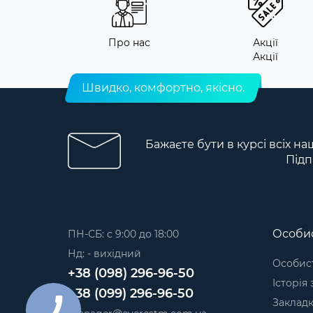
Про нас
Акції
Акції
Швидко, комфортно, якісно.
Бажаєте бути в курсі всіх на
Підп
Особис
ПН-СБ: с 9:00 до 18:00
Нд: - вихідний
Особист
+38 (098) 296-96-50
Історія
+38 (099) 296-96-50
Заклад