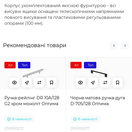
Корпус укомплектований якісною фурнітурою - всі
висувні ящики оснащені телескопічними напрямними
повного висування та пластиковими регульованими
опорами (100 мм).
Рекомендовані товари
Хіт
Топ
Хіт
Топ
Ручка-рейлінг DR 10A/128
Чорна матова ручка-дуга
G2 хром моноліт Оптима
D-705/128 Оптима
В наявності
В наявності
200000212
200000217