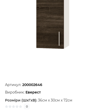
Артикул:
200002646
Виробник:
Еверест
Розміри (ШxГxВ):
36см x 30см x 72см
0