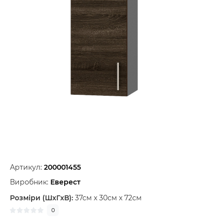
Артикул:
200001455
Виробник:
Еверест
Розміри (ШxГxВ):
37см x 30см x 72см
0