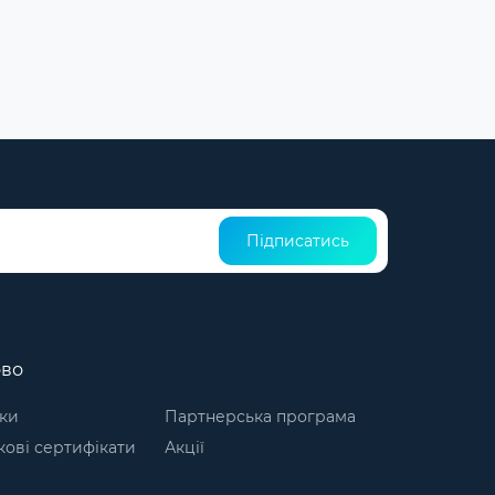
Підписатись
ово
ки
Партнерська програма
ові сертифікати
Акції