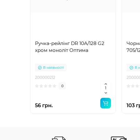
Ручка-рейлінг DR 10A/128 G2
Чорна
хром моноліт Оптима
705/
В наявності
В 
200000212
20000
0
56 грн.
103 г