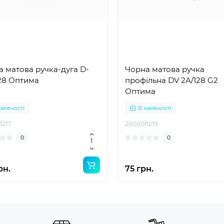
 матова ручка-дуга D-
Чорна матова ручка
128 Оптима
профільна DV 2A/128 G2
Оптима
наявності
В наявності
0217
200000219
0
0
рн.
75 грн.