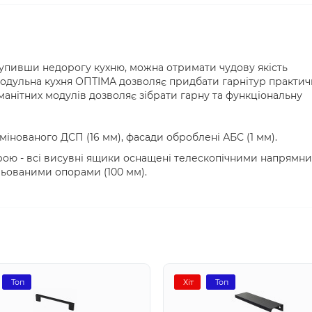
купивши недорогу кухню, можна отримати чудову якість
Модульна кухня ОПТІМА дозволяє придбати гарнітур практич
манітних модулів дозволяє зібрати гарну та функціональну
амінованого ДСП (16 мм), фасади оброблені АБС (1 мм).
рою - всі висувні ящики оснащені телескопічними напрямн
ьованими опорами (100 мм).
Топ
Хіт
Топ