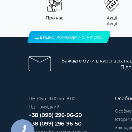
Про нас
Акції
Акції
Швидко, комфортно, якісно.
Бажаєте бути в курсі всіх на
Підп
Особис
ПН-СБ: с 9:00 до 18:00
Нд: - вихідний
Особист
+38 (098) 296-96-50
Історія
+38 (099) 296-96-50
Заклад
КНОПКА