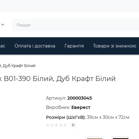
ас
Оплата і доставка
Гарантія
Товари зі знижкою
, Дуб Крафт Білий
В01-390 Білий, Дуб Крафт Білий
Артикул:
200003045
Виробник:
Еверест
Розміри (ШxГxВ):
39см x 30см x 72см
0