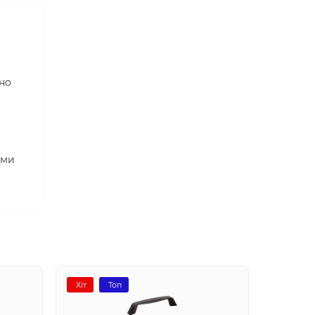
но
ими
Хіт
Топ