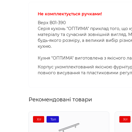
Не комплектується ручками!
Верх В01-390
Серія кухонь "ОПТИМА" приклад того, що 
матеріалу та сучасний зовнішній вигляд. 
будь-якого розміру, а великий вибір різно
кухню.
Кухня "ОПТИМА" виготовлена ​​з якісного л
Корпус укомплектований якісною фурніту
повного висування та пластиковими регул
Рекомендовані товари
Хіт
Топ
Хіт