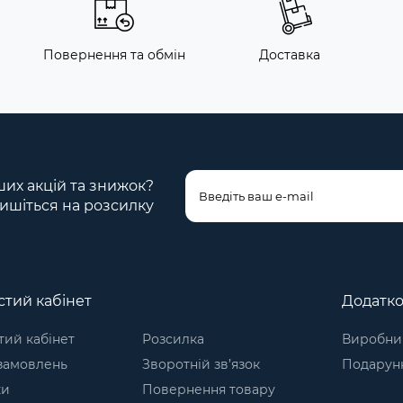
Повернення та обмін
Доставка
ших акцій та знижок?
ишіться на розсилку
тий кабінет
Додатк
ий кабінет
Розсилка
Виробни
 замовлень
Зворотній зв’язок
Подарунк
ки
Повернення товару