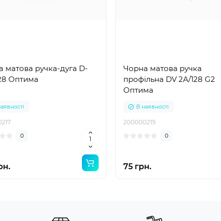
 матова ручка-дуга D-
Чорна матова ручка
128 Оптима
профільна DV 2A/128 G2
Оптима
наявності
В наявності
0217
200000219
0
0
рн.
75 грн.