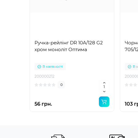
Ручка-рейлінг DR 10A/128 G2
Чорна
хром моноліт Оптима
705/
В наявності
В 
200000212
20000
0
56 грн.
103 г