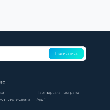
Підписатись
ово
ки
Партнерська програма
ові сертифікати
Акції