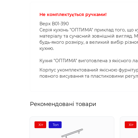
Не комплектується ручками!
Верх В01-390
Серія кухонь "ОПТИМА" приклад того, що 
матеріалу та сучасний зовнішній вигляд. 
будь-якого розміру, а великий вибір різно
кухню.
Кухня "ОПТИМА" виготовлена ​​з якісного л
Корпус укомплектований якісною фурніту
повного висування та пластиковими регул
Рекомендовані товари
Хіт
Топ
Хіт