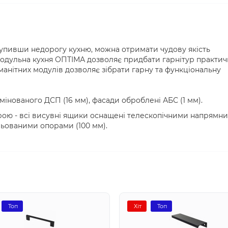
купивши недорогу кухню, можна отримати чудову якість
Модульна кухня ОПТІМА дозволяє придбати гарнітур практич
манітних модулів дозволяє зібрати гарну та функціональну
амінованого ДСП (16 мм), фасади оброблені АБС (1 мм).
рою - всі висувні ящики оснащені телескопічними напрямн
ьованими опорами (100 мм).
Топ
Хіт
Топ