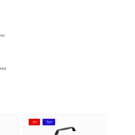
но
ими
Хіт
Топ