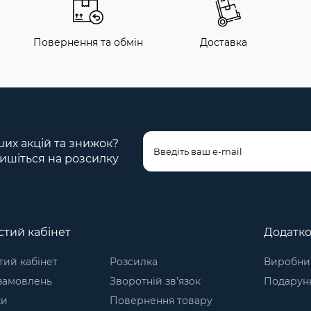
Повернення та обмін
Доставка
ших акцій та знижок?
ишіться на розсилку
тий кабінет
Додатк
ий кабінет
Розсилка
Виробни
 замовлень
Зворотній зв’язок
Подарунк
ки
Повернення товару