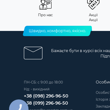
Про нас
Акції
Акції
Швидко, комфортно, якісно.
Бажаєте бути в курсі всіх на
Підп
Особис
ПН-СБ: с 9:00 до 18:00
Нд: - вихідний
Особист
+38 (098) 296-96-50
Історія
+38 (099) 296-96-50
Заклад
КНОПКА