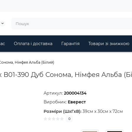
ас
Оплата і доставка
Гарантія
Товари зі знижкою
онома, Німфея Альба (Білий)
В01-390 Дуб Сонома, Німфея Альба (Б
Артикул:
200004134
Виробник:
Еверест
Розміри (ШxГxВ):
39см x 30см x 72см
0