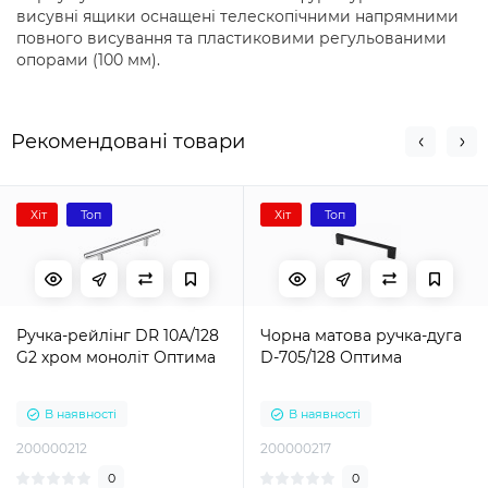
висувні ящики оснащені телескопічними напрямними
повного висування та пластиковими регульованими
опорами (100 мм).
Рекомендовані товари
Хіт
Топ
Хіт
Топ
Ручка-рейлінг DR 10A/128
Чорна матова ручка-дуга
G2 хром моноліт Оптима
D-705/128 Оптима
В наявності
В наявності
200000212
200000217
0
0