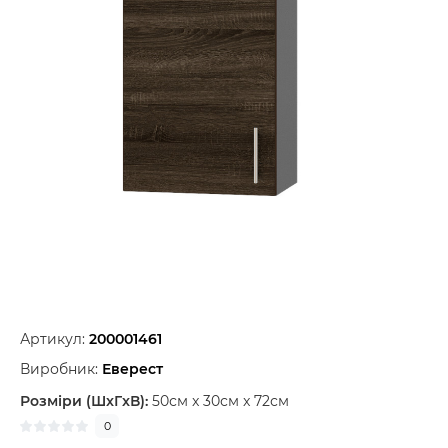
Артикул:
200001461
Виробник:
Еверест
Розміри (ШxГxВ):
50см x 30см x 72см
0