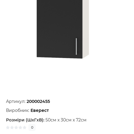
Артикул:
200002455
Виробник:
Еверест
Розміри (ШxГxВ):
50см x 30см x 72см
0