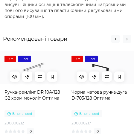
висувні ящики оснащені телескопічними напрямними
повного висування та пластиковими регульованими
опорами (100 мм).
Рекомендовані товари
Хіт
Топ
Хіт
Топ
Ручка-рейлінг DR 10A/128
Чорна матова ручка-дуга
G2 хром моноліт Оптима
D-705/128 Оптима
В наявності
В наявності
200000212
200000217
0
0