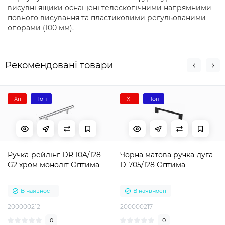
висувні ящики оснащені телескопічними напрямними
повного висування та пластиковими регульованими
опорами (100 мм).
Рекомендовані товари
Хіт
Топ
Хіт
Топ
Ручка-рейлінг DR 10A/128
Чорна матова ручка-дуга
G2 хром моноліт Оптима
D-705/128 Оптима
В наявності
В наявності
200000212
200000217
0
0