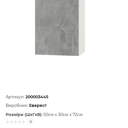
Артикул:
200003445
Виробник:
Еверест
Розміри (ШxГxВ):
50см x 30см x 72см
0