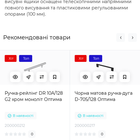
висувні ящики оснащені телескопічними напрямними
повного висування та пластиковими регульованими
опорами (100 мм).
Рекомендовані товари
Хіт
Топ
Хіт
Топ
Ручка-рейлінг DR 10A/128
Чорна матова ручка-дуга
G2 хром моноліт Оптима
D-705/128 Оптима
В наявності
В наявності
200000212
200000217
0
0