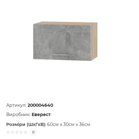
Артикул:
200004640
Виробник:
Еверест
Розміри (ШxГxВ):
60см x 30см x 36см
0