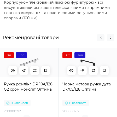
Корпус укомплектований якісною фурнітурою - всі
висувні ящики оснащені телескопічними напрямними
повного висування та пластиковими регульованими
опорами (100 мм).
Рекомендовані товари
Хіт
Топ
Хіт
Топ
Ручка-рейлінг DR 10A/128
Чорна матова ручка-дуга
G2 хром моноліт Оптима
D-705/128 Оптима
В наявності
В наявності
200000212
200000217