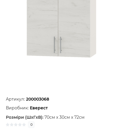
Артикул:
200003068
Виробник:
Еверест
Розміри (ШxГxВ):
70см x 30см x 72см
0