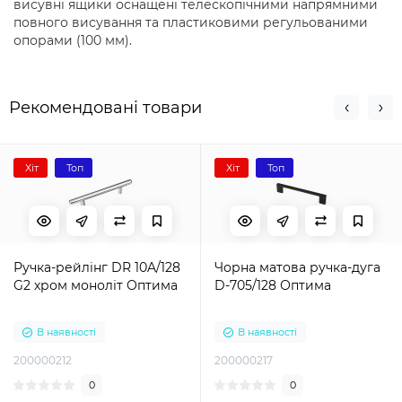
висувні ящики оснащені телескопічними напрямними
повного висування та пластиковими регульованими
опорами (100 мм).
Рекомендовані товари
Хіт
Топ
Хіт
Топ
Ручка-рейлінг DR 10A/128
Чорна матова ручка-дуга
G2 хром моноліт Оптима
D-705/128 Оптима
В наявності
В наявності
200000212
200000217
0
0