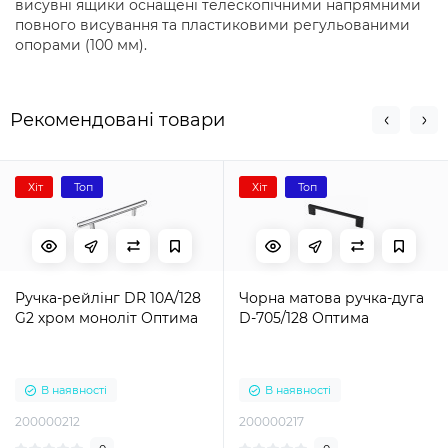
висувні ящики оснащені телескопічними напрямними
повного висування та пластиковими регульованими
опорами (100 мм).
Рекомендовані товари
Хіт
Топ
Хіт
Топ
Ручка-рейлінг DR 10A/128
Чорна матова ручка-дуга
G2 хром моноліт Оптима
D-705/128 Оптима
В наявності
В наявності
200000212
200000217