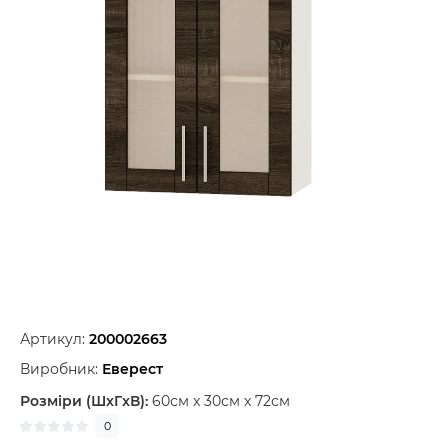
Артикул:
200002663
Виробник:
Еверест
Розміри (ШxГxВ):
60см x 30см x 72см
0