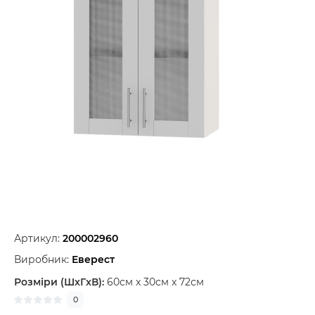
Артикул:
200002960
Виробник:
Еверест
Розміри (ШxГxВ):
60см x 30см x 72см
0