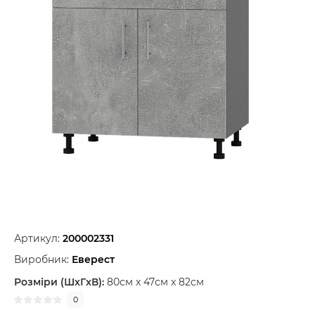
Артикул:
200002331
Виробник:
Еверест
Розміри (ШxГxВ):
80см x 47см x 82см
0