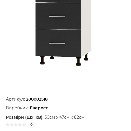
Артикул:
200002518
Виробник:
Еверест
Розміри (ШxГxВ):
50см x 47см x 82см
0