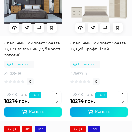
Спальний Комплект Соната
Спальний Комплект Соната
13, Венге темний, Дуб крафт
13, Дуб Крафт Білий
золотий
В наявності
В наявності
32102808
42682916
0
0
22848 грн.
22848 грн.
-20 %
-20 %
18274 грн.
18274 грн.
Купити
Купити
Акція
Хіт
Топ
Акція
Топ