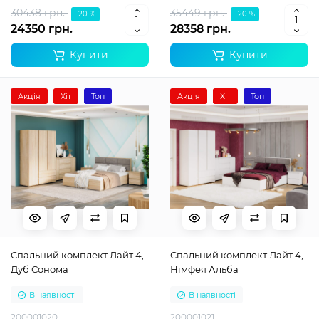
30438 грн.
35449 грн.
-20 %
-20 %
24350 грн.
28358 грн.
Купити
Купити
Акція
Хіт
Топ
Акція
Хіт
Топ
Спальний комплект Лайт 4,
Спальний комплект Лайт 4,
Дуб Сонома
Німфея Альба
В наявності
В наявності
200001020
200001021