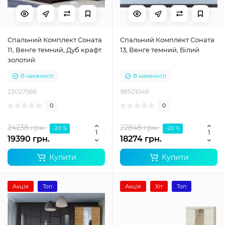
Спальний Комплект Соната
Спальний Комплект Соната
11, Венге темний, Дуб крафт
13, Венге темний, Білий
золотий
В наявності
В наявності
23027986
98501049
0
0
24238 грн.
22848 грн.
-20 %
-20 %
19390 грн.
18274 грн.
Купити
Купити
Акція
Топ
Акція
Хіт
Топ