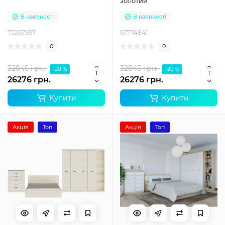
золотий
В наявності
В наявності
75267937
67774841
0
0
32845 грн.
32845 грн.
-20 %
-20 %
26276 грн.
26276 грн.
Купити
Купити
Акція
Топ
Акція
Топ