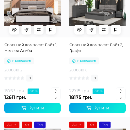
Спальний комплект Лайт 1,
Спальний комплект Лайт 2,
Німфея Альба
Графіт
В наявності
В наявності
200001012
200001016
0
0
15763 грн.
22718 грн.
-20 %
-20 %
12611 грн.
18175 грн.
Купити
Купити
Акція
Хіт
Топ
Акція
Хіт
Топ