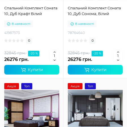
Спальний Комплект Соната
Спальний Комплект Соната
10, Дуб Крафт Білий
10, Дуб Сонома, Білий
В наявності
В наявності
41987573
78764640
0
0
32845 грн.
32845 грн.
-20 %
-20 %
26276 грн.
26276 грн.
Купити
Купити
Акція
Топ
Акція
Топ