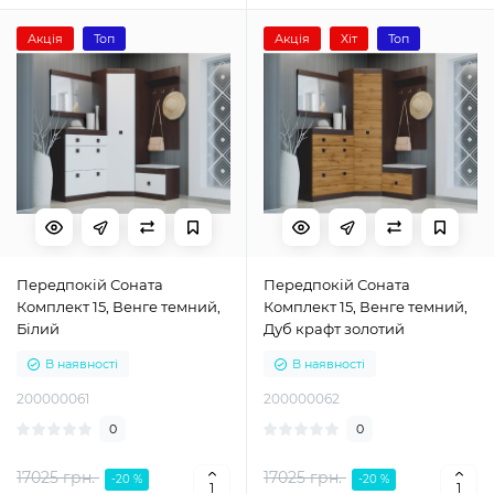
Акція
Топ
Акція
Хіт
Топ
Передпокій Соната
Передпокій Соната
Комплект 15, Венге темний,
Комплект 15, Венге темний,
Білий
Дуб крафт золотий
В наявності
В наявності
200000061
200000062
0
0
17025 грн.
17025 грн.
-20 %
-20 %