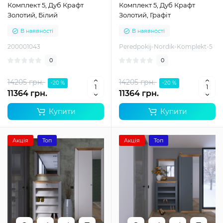
Комплект 5, Дуб Крафт
Комплект 5, Дуб Крафт
Золотий, Білий
Золотий, Графіт
В наявності
В наявності
200001043
Peredpokij-Nordik-Komplekt-5
0
0
14205 грн.
14205 грн.
-20 %
-20 %
11364 грн.
11364 грн.
Купити
Купити
Акція
Топ
Акція
Топ