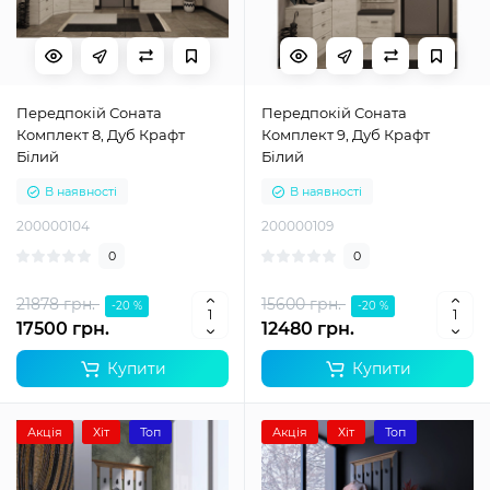
Передпокій Соната
Передпокій Соната
Комплект 8, Дуб Крафт
Комплект 9, Дуб Крафт
Білий
Білий
В наявності
В наявності
200000104
200000109
0
0
21878 грн.
15600 грн.
-20 %
-20 %
17500 грн.
12480 грн.
Купити
Купити
Акція
Хіт
Топ
Акція
Хіт
Топ