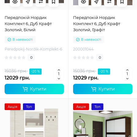
Передпокій Нордик
Передпокій Нордик
Комплект 6, Дуб Крафт
Комплект 6, Дуб Крафт
Золотий, Білий
Золотий, Графіт
В наявності
В наявності
Peredpokij-Nordik-Komplekt-6
200001044
0
0
15036 грн.
15036 грн.
-20 %
-20 %
12029 грн.
12029 грн.
Купити
Купити
Акція
Топ
Акція
Топ