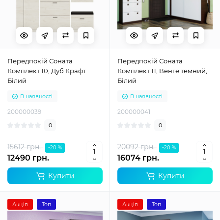
Передпокій Соната
Передпокій Соната
Комплект 10, Дуб Крафт
Комплект 11, Венге темний,
Білий
Білий
В наявності
В наявності
200000039
200000041
0
0
15612 грн.
20092 грн.
-20 %
-20 %
12490 грн.
16074 грн.
Купити
Купити
Акція
Топ
Акція
Топ