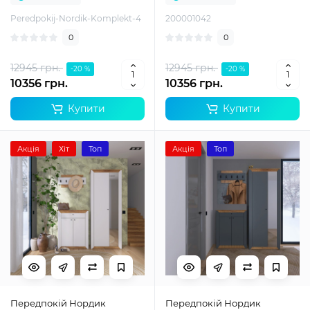
Peredpokij-Nordik-Komplekt-4
200001042
0
0
12945 грн.
12945 грн.
-20 %
-20 %
10356 грн.
10356 грн.
Купити
Купити
Акція
Хіт
Топ
Акція
Топ
Передпокій Нордик
Передпокій Нордик