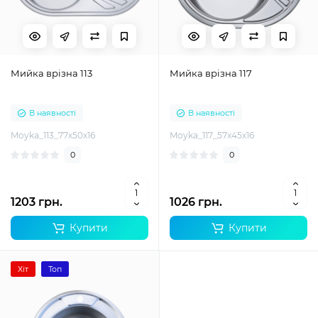
Мийка врізна 113
Мийка врізна 117
В наявності
В наявності
Moyka_113_77x50x16
Moyka_117_57x45x16
0
0
1203 грн.
1026 грн.
Купити
Купити
Хіт
Топ