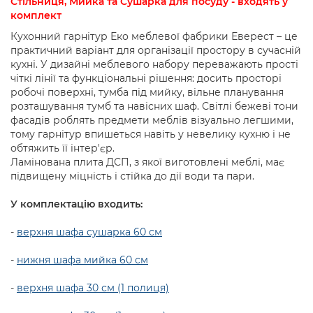
Стільниця, Мийка та Сушарка для посуду - входять у
комплект
Кухонний гарнітур Еко меблевої фабрики Еверест – це
практичний варіант для організації простору в сучасній
кухні. У дизайні меблевого набору переважають прості
чіткі лінії та функціональні рішення: досить просторі
робочі поверхні, тумба під мийку, вільне планування
розташування тумб та навісних шаф. Світлі бежеві тони
фасадів роблять предмети меблів візуально легшими,
тому гарнітур впишеться навіть у невелику кухню і не
обтяжить її інтер'єр.
Ламінована плита ДСП, з якої виготовлені меблі, має
підвищену міцність і стійка до дії води та пари.
У комплектацію входить:
-
верхня шафа сушарка 60 см
-
нижня шафа мийка 60 см
-
верхня шафа 30 см (1 полиця)