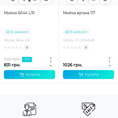
Мийка 6644 L/R
Мийка врізна 117
В наявності
В наявності
Moyka_6644 L/R
Moyka_117_57x45x16
0
0
1012 грн.
-18 %
831 грн.
1026 грн.
Купити
Купити