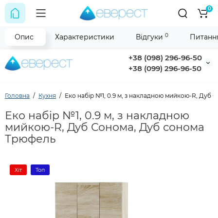
0
0
Опис
Характеристики
Відгуки
Питання
+38 (098) 296-96-50
+38 (099) 296-96-50
Головна
Кухня
Еко набір №1, 0.9 м, з накладною мийкою-R, Дуб
Еко набір №1, 0.9 м, з накладною
мийкою-R, Дуб Сонома, Дуб сонома
Трюфель
Хіт
Топ