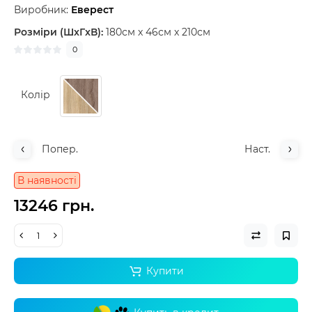
Виробник:
Еверест
Розміри (ШxГxВ):
180см x 46см x 210см
0
Колір
Попер.
Наст.
В наявності
13246 грн.
Купити