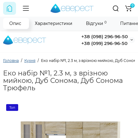
0
0
Опис
Характеристики
Відгуки
Питання
+38 (098) 296-96-50
+38 (099) 296-96-50
Головна
Кухня
Еко набір №1, 2.3 м, з врізною мийкою, Дуб Соно
Еко набір №1, 2.3 м, з врізною
мийкою, Дуб Сонома, Дуб Сонома
Трюфель
Топ