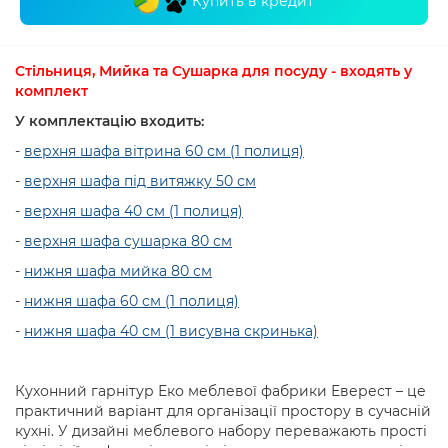
Купить в кредит
Стільниця, Мийка та Сушарка для посуду - входять у
комплект
У комплектацію входить:
-
верхня шафа вітрина 60 см (1 полиця)
-
верхня шафа під витяжку 50 см
-
верхня шафа 40 см (1 полиця)
-
верхня шафа сушарка 80 см
-
нижня шафа мийка 80 см
-
нижня шафа 60 см (1 полиця)
-
нижня шафа 40 см (1 висувна скринька)
Кухонний гарнітур Еко меблевої фабрики Еверест – це
практичний варіант для організації простору в сучасній
кухні. У дизайні меблевого набору переважають прості