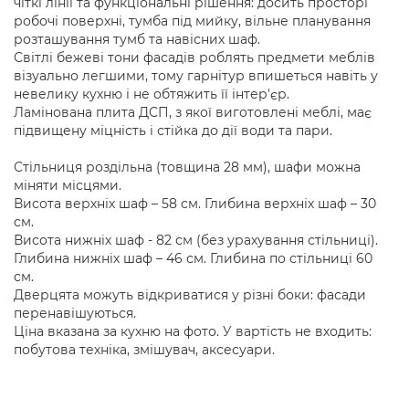
чіткі лінії та функціональні рішення: досить просторі
робочі поверхні, тумба під мийку, вільне планування
розташування тумб та навісних шаф.
Світлі бежеві тони фасадів роблять предмети меблів
візуально легшими, тому гарнітур впишеться навіть у
невелику кухню і не обтяжить її інтер'єр.
Ламінована плита ДСП, з якої виготовлені меблі, має
підвищену міцність і стійка до дії води та пари.
Стільниця роздільна (товщина 28 мм), шафи можна
міняти місцями.
Висота верхніх шаф – 58 см. Глибина верхніх шаф – 30
см.
Висота нижніх шаф - 82 см (без урахування стільниці).
Глибина нижніх шаф – 46 см. Глибина по стільниці 60
см.
Дверцята можуть відкриватися у різні боки: фасади
перенавішуються.
Ціна вказана за кухню на фото. У вартість не входить:
побутова техніка, змішувач, аксесуари.