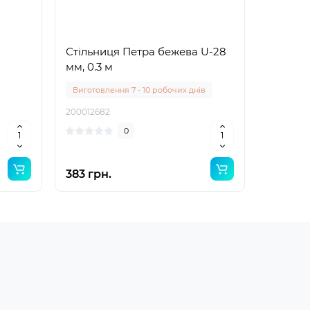
Стільниця Петра бежева U-28
Стільн
мм, 0.3 м
мм, 0.4
Виготовлення 7 - 10 робочих днів
Виготовл
200012682
20001268
0
383 грн.
510 грн