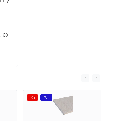
ть у
і 60
Хіт
Топ
Хіт