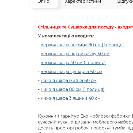
Опис
Характеристики
Відгук
Стільниця та Сушарка для посуду - входя
У комплектацію входить:
-
верхня шафа вітрина 80 см (1 полиця)
-
верхня шафа під витяжку 50 см
-
верхня шафа 40 см (1 полиця)
-
верхня шафа сушарка 60 см
-
нижня шафа мийка 60 см
-
нижня шафа 80 см (1 полиця)
-
нижня шафа 3 ящики 40 см
Кухонний гарнітур Еко меблевої фабрики Е
сучасній кухні. У дизайні меблевого набору
досить просторі робочі поверхні, тумба пі