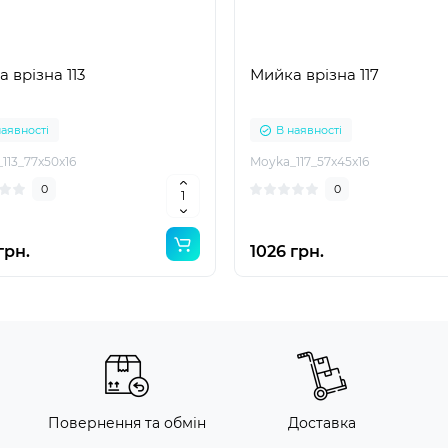
 врізна 113
Мийка врізна 117
наявності
В наявності
113_77x50x16
Moyka_117_57x45x16
0
0
грн.
1026 грн.
Повернення та обмін
Доставка