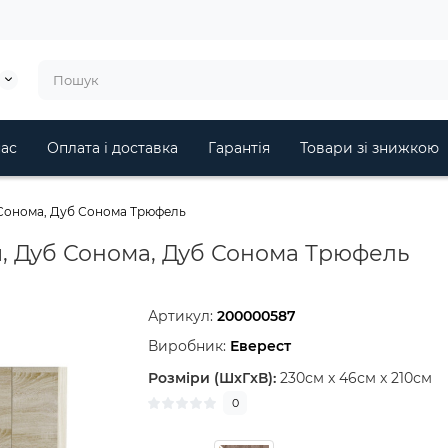
ас
Оплата і доставка
Гарантія
Товари зі знижкою
б Сонома, Дуб Сонома Трюфель
ки, Дуб Сонома, Дуб Сонома Трюфель
Артикул:
200000587
Виробник:
Еверест
Розміри (ШxГxВ):
230см x 46см x 210см
0