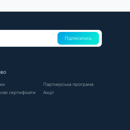
Підписатись
ово
ки
Партнерська програма
ові сертифікати
Акції