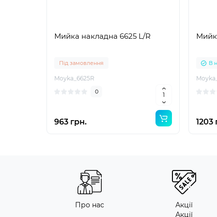
Мийка накладна 6625 L/R
Мийка
Під замовлення
В 
Moyka_6625R
Moyka_
0
963 грн.
1203 
Про нас
Акції
Акції