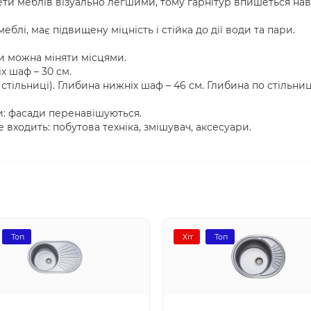
ети меблів візуально легшими, тому гарнітур впишеться наві
еблі, має підвищену міцність і стійка до дії води та пари.
и можна міняти місцями.
х шаф – 30 см.
стільниці). Глибина нижніх шаф – 46 см. Глибина по стільниц
и: фасади перенавішуються.
е входить: побутова техніка, змішувач, аксесуари.
Топ
Хіт
Топ