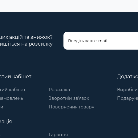
ших акцій та знижок?
ишіться на розсилку
тий кабінет
Додатк
ий кабінет
Розсилка
Виробни
 замовлень
Зворотній зв’язок
Подарунк
ки
Повернення товару
ація
с
Гарантія