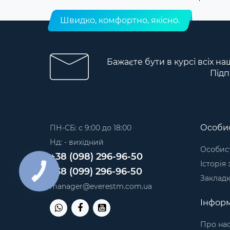
Швидко, комфортно, якісно.
Бажаєте бути в курсі всіх на
Підп
Особис
ПН-СБ: с 9:00 до 18:00
Нд: - вихідний
Особист
+38 (098) 296-96-50
Історія
+38 (099) 296-96-50
Заклад
manager@everestm.com.ua
Інформ
Про на