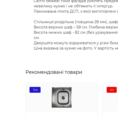
Світлі бежеві тони фасадів роблять предм
невелику кухню і не обтяжить її інтер'єр.
Ламінована плита ДСП, з якої виготовлені м
Стільниця роздільна (товщина 28 мм), шаф
Висота верхніх шаф – 58 см. Глибина верхні
Висота нижніх шаф - 82 см (без урахування 
см.
Дверцята можуть відкриватися у різні бок
Ціна вказана за кухню на фото. У вартість н
Рекомендовані товари
Топ
Хіт