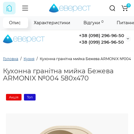
0
0
Опис
Характеристики
Відгуки
Питання
+38 (098) 296-96-50
+38 (099) 296-96-50
Головна
Кухня
Кухонна гранітна мийка Бежева ARMONIX №004 
Кухонна гранітна мийка Бежева
ARMONIX №004 580x470
Акція
Топ