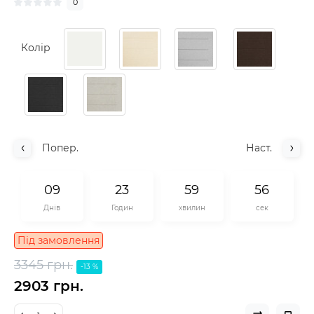
0
Колір
Попер.
Наст.
0
9
2
3
5
9
5
5
Днів
Годин
хвилин
сек
Під замовлення
3345 грн.
-13 %
2903 грн.