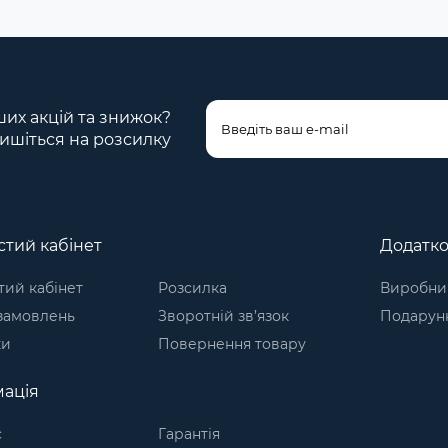
ших акцій та знижок?
ишіться на розсилку
тий кабінет
Додатк
ий кабінет
Розсилка
Виробни
 замовлень
Зворотній зв’язок
Подарунк
ки
Повернення товару
ація
с
Гарантія