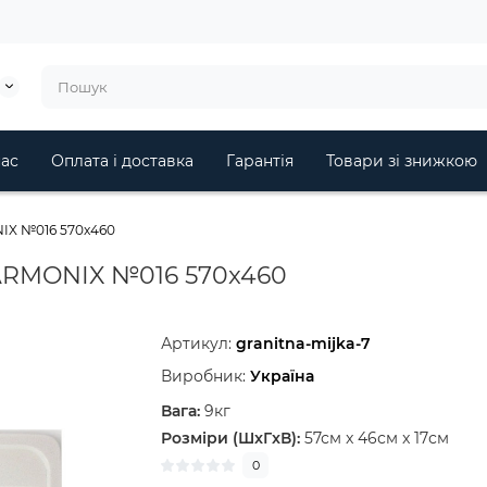
ас
Оплата і доставка
Гарантія
Товари зі знижкою
NIX №016 570x460
 ARMONIX №016 570x460
Артикул:
granitna-mijka-7
Виробник:
Україна
Вага:
9кг
Розміри (ШxГxВ):
57см x 46см x 17см
0