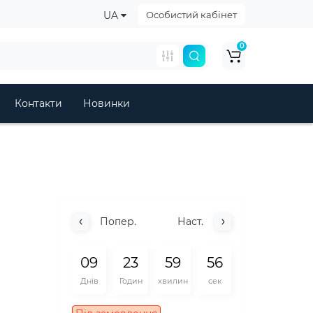
UA
Особистий кабінет
0
Контакти
Новинки
Попер.
Наст.
0
9
2
3
5
9
5
6
Днів
Годин
хвилин
сек