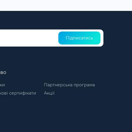
Підписатись
ово
ки
Партнерська програма
ові сертифікати
Акції