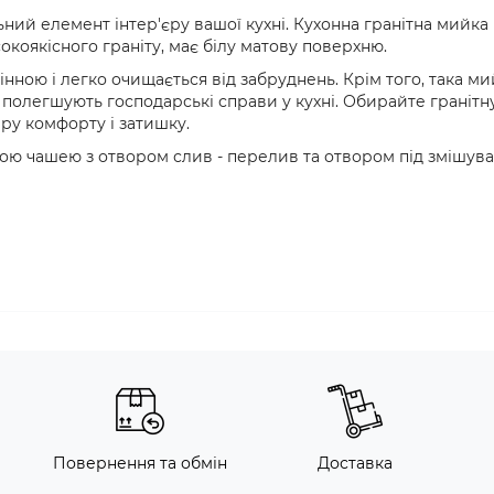
ьний елемент інтер'єру вашої кухні. Кухонна гранітна мийка 
сокоякісного граніту, має білу матову поверхню.
нною і легко очищається від забруднень. Крім того, така ми
і полегшують господарські справи у кухні. Обирайте гранітн
еру комфорту і затишку.
ою чашею з отвором слив - перелив та отвором під змішува
Повернення та обмін
Доставка