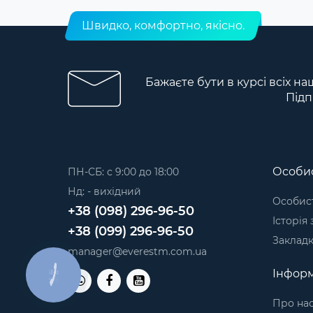
Швидко, комфортно, якісно.
Бажаєте бути в курсі всіх на
Підп
Особис
ПН-СБ: с 9:00 до 18:00
Нд: - вихідний
Особист
+38 (098) 296-96-50
Історія
+38 (099) 296-96-50
Заклад
manager@everestm.com.ua
Інформ
КНОПКА
ЗВ'ЯЗКУ
Про на