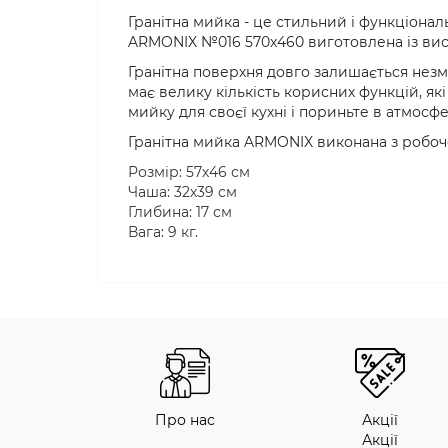
Гранітна мийка - це стильний і функціонал
ARMONIX №016 570x460
виготовлена ​​із ви
Гранітна поверхня довго залишається незмі
має велику кількість корисних функцій, як
мийку для своєї кухні і пориньте в атмосф
Гранітна мийка ARMONIX виконана з робоч
Розмір: 57х46 см
Чаша: 32х39 см
Глибина: 17 см
Вага: 9 кг.
Про нас
Акції
Акції