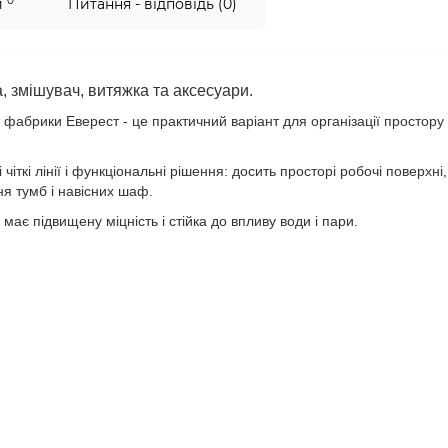
0
и
Питання - відповідь (0)
, змішувач, витяжка та аксесуари.
фабрики Еверест - це практичний варіант для організації простору
іткі лінії і функціональні рішення: досить просторі робочі поверхні,
я тумб і навісних шаф.
має підвищену міцність і стійка до впливу води і пари.