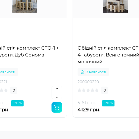
ій стіл комплект СТО-1 +
Обідній стіл комплект СТ
урети, Дуб Сонома
4 табурети, Венге темний
молочний
наявності
В наявності
0221
200000220
0
0
рн.
5161 грн.
-20 %
-20 %
грн.
4129 грн.