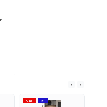
и:
Акція
Топ
Акція