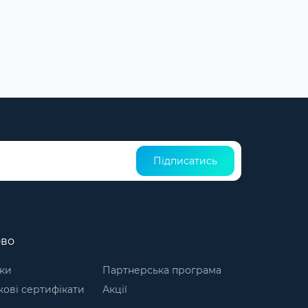
Підписатись
ово
ки
Партнерська програма
ові сертифікати
Акції