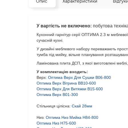
Опис
Характеристики
Відгук
У вартість не включено:
побутова техніка
Кухонний гарнітур серії ОПТИМА 2.3 м меблевої 
сучасній кухні.
У дизайні меблевого набору переважають прості ч
тумба під мийку, вільне планування розташуванн
Ламінована плита ДСП, з якої виготовлені меблі, 
У комплектацію входить
:
Верх:
Оптима Верх Для Сушки В06-800
Оптима Верх Вітрина BВ10-600
Оптима Верх Для Витяжки В15-600
Оптима Верх В01-300
Стільниця цілісна:
Скай 28мм
Низ:
Оптима Низ Мийка Н84-800
Оптима Низ Н75-600