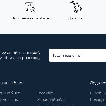
Повернення та обмін
Доставка
ших акцій та знижок?
ишіться на розсилку
тий кабінет
Додатк
ий кабінет
Розсилка
Виробни
 замовлень
Зворотній зв’язок
Подарунк