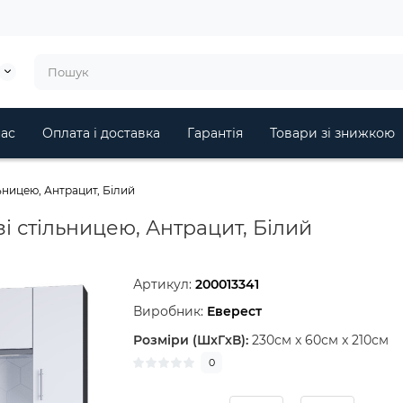
ас
Оплата і доставка
Гарантія
Товари зі знижкою
льницею, Антрацит, Білий
зі стільницею, Антрацит, Білий
Артикул:
200013341
Виробник:
Еверест
Розміри (ШxГxВ):
230см x 60см x 210см
0