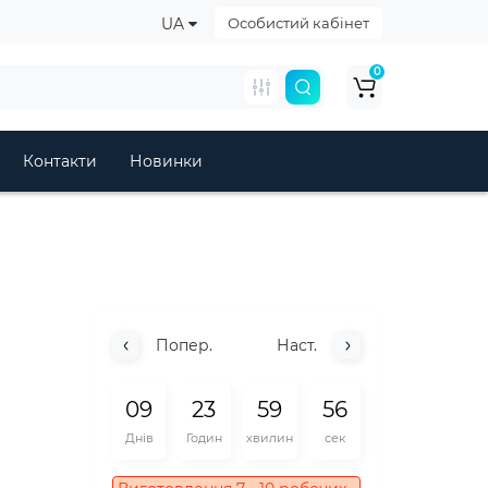
UA
Особистий кабінет
0
Контакти
Новинки
Попер.
Наст.
0
9
2
3
5
9
5
5
Днів
Годин
хвилин
сек