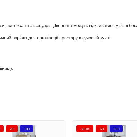
вач, витяжка та аксесуари. Дверцята можуть відкриватися у різні бок
чний варіант для організації простору в сучасній кухні.
ьниці),
я
Хіт
Топ
Акція
Хіт
Топ