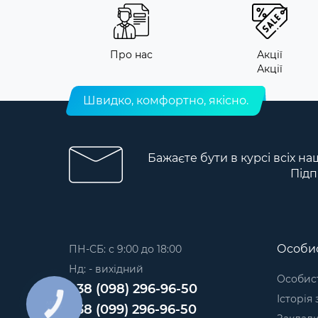
Про нас
Акції
Акції
Швидко, комфортно, якісно.
Бажаєте бути в курсі всіх на
Підп
Особис
ПН-СБ: с 9:00 до 18:00
Нд: - вихідний
Особист
+38 (098) 296-96-50
Історія
+38 (099) 296-96-50