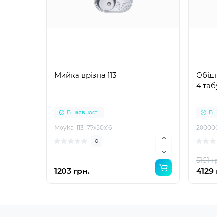
Мийка врізна 113
Обідн
4 таб
В наявності
В 
Moyka_113_77x50x16
20000
0
5161 г
1203 грн.
4129 