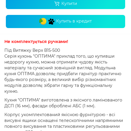
Купити
Купить в кредит
Не комплектується ручками
!
Під Витяжку Верх В15-500
Серія кухонь "ОПТИМА" приклад того, що купивши
недорогу кухню, можна отримати чудову якість
матеріалу та сучасний зовнішній вигляд.
Модульна
кухня ОПТІМА дозволяє придбати гарнітур практично
будь-якого розміру, а великий вибір різноманітних
модулів дозволяє зібрати гарну та функціональну
кухню.
Кухня "ОПТИМА" виготовлена ​​з якісного ламінованого
ДСП (16 мм), фасади оброблені АБС (1 мм).
Корпус укомплектований якісною фурнітурою - всі
висувні ящики оснащені телескопічними напрямними
повного висування та пластиковими регульованими