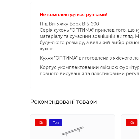
Не комплектується ручками
!
Під Витяжку Верх В15-600
Серія кухонь "ОПТИМА" приклад того, що 
матеріалу та сучасний зовнішній вигляд.
М
будь-якого розміру, а великий вибір різно
кухню.
Кухня "ОПТИМА" виготовлена ​​з якісного л
Корпус укомплектований якісною фурніту
повного висування та пластиковими регул
Рекомендовані товари
Хіт
Топ
Хіт