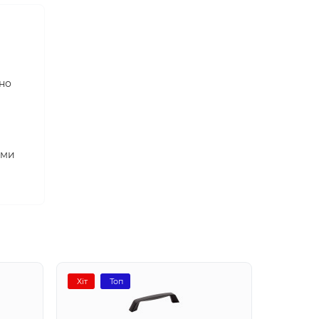
но
ими
Хіт
Топ