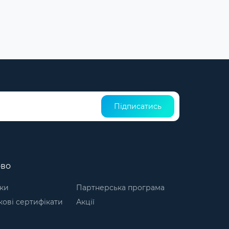
Підписатись
ово
ки
Партнерська програма
ові сертифікати
Акції