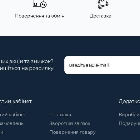
Повернення та обмін
Доставка
ших акцій та знижок?
ишіться на розсилку
тий кабінет
Додатк
ий кабінет
Розсилка
Виробни
 замовлень
Зворотній зв’язок
Подарунк
ки
Повернення товару