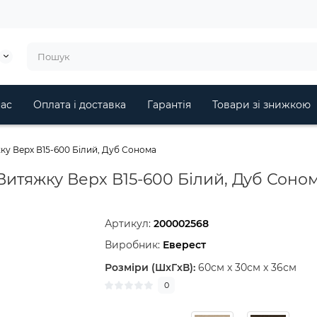
ас
Оплата і доставка
Гарантія
Товари зі знижкою
у Верх В15-600 Білий, Дуб Сонома
Витяжку Верх В15-600 Білий, Дуб Соно
Артикул:
200002568
Виробник:
Еверест
Розміри (ШxГxВ):
60см x 30см x 36см
0