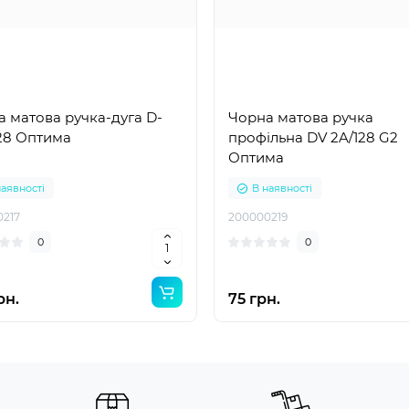
 матова ручка-дуга D-
Чорна матова ручка
128 Оптима
профільна DV 2A/128 G2
Оптима
наявності
В наявності
0217
200000219
0
0
рн.
75 грн.