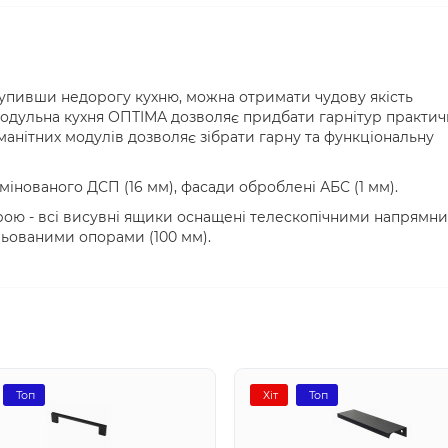
купивши недорогу кухню, можна отримати чудову якість
одульна кухня ОПТІМА дозволяє придбати гарнітур практич
манітних модулів дозволяє зібрати гарну та функціональну
амінованого ДСП (16 мм), фасади оброблені АБС (1 мм).
рою - всі висувні ящики оснащені телескопічними напрямн
ьованими опорами (100 мм).
Топ
Хіт
Топ