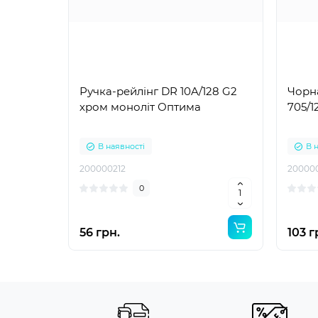
Ручка-рейлінг DR 10A/128 G2
Чорна
хром моноліт Оптима
705/
В наявності
В 
200000212
20000
0
56 грн.
103 г