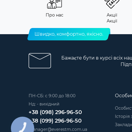
Про нас
Акції
Акції
Швидко, комфортно, якісно.
Бажаєте бути в курсі всіх на
Підп
Особис
ПН-СБ: с 9:00 до 18:00
Нд: - вихідний
Особист
+38 (098) 296-96-50
Історія
+38 (099) 296-96-50
Заклад
КНОПКА
manager@everestm.com.ua
ЗВ'ЯЗКУ