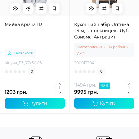
Мийка врізна 113
Кухонний набір Оптима
1.4 м, зі стільницею, Дуб
Сонома, Антрацит
Виготовлення 7 - 10 робочих
В наявності
днів
Moyka_113_77x50x16
200013304
0
0
11494 грн.
-13 %
1203 грн.
9995 грн.
Купити
Купити