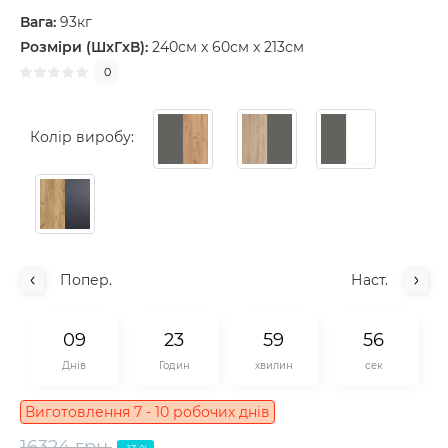
Вага:
93кг
Розміри (ШxГxВ):
240см x 60см x 213см
0
Колір виробу:
Попер.
Наст.
0
9
2
3
5
9
5
5
Днів
Годин
хвилин
сек
Виготовлення 7 - 10 робочих днів
16324 грн.