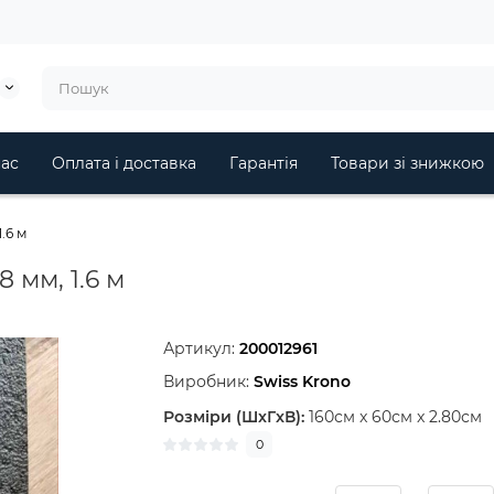
ас
Оплата і доставка
Гарантія
Товари зі знижкою
.6 м
 мм, 1.6 м
Артикул:
200012961
Виробник:
Swiss Krono
Розміри (ШxГxВ):
160см x 60см x 2.80см
0