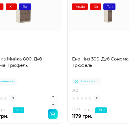
я
Хіт
Топ
Акція
Хіт
Топ
из Мийка 800, Дуб
Еко Низ 300, Дуб Сонома
ма, Трюфель
Трюфель
наявності
В наявності
362
0
0
грн.
1473 грн.
-20 %
-20 %
грн.
1179 грн.