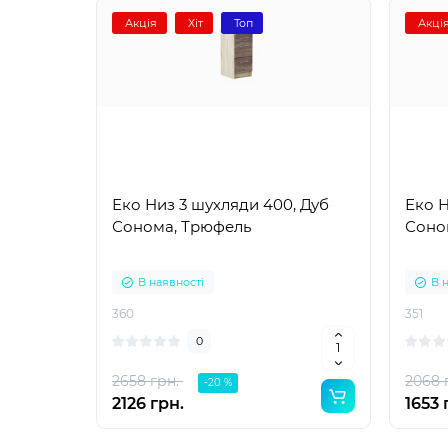
Акція
Хіт
Топ
Акці
Еко Низ 3 шухляди 400, Дуб
Еко Н
Сонома, Трюфель
Соно
В наявності
В 
360
351
0
2658 грн.
2068 
-20 %
2126 грн.
1653 