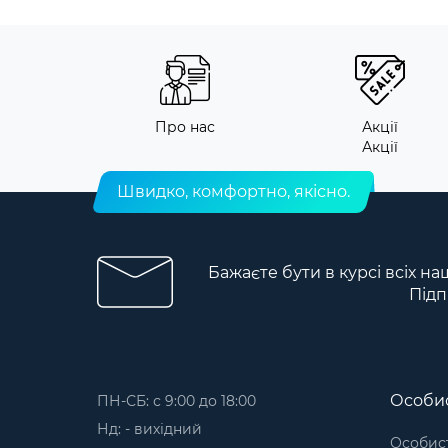
Про нас
Акції
Акції
Швидко, комфортно, якісно.
Бажаєте бути в курсі всіх на
Підп
Особис
ПН-СБ: с 9:00 до 18:00
Нд: - вихідний
Особист