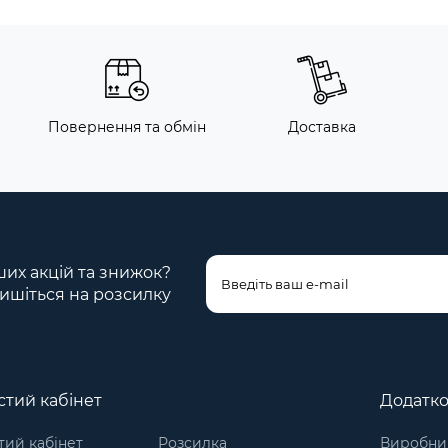
Повернення та обмін
Доставка
ших акцій та знижок?
ишіться на розсилку
тий кабінет
Додатк
ий кабінет
Розсилка
Виробни