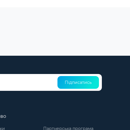
Підписатись
ово
ки
Партнерська програма