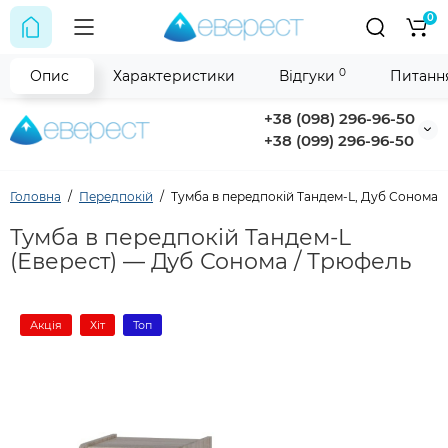
0
0
Опис
Характеристики
Відгуки
Питання
+38 (098) 296-96-50
+38 (099) 296-96-50
Головна
Передпокій
Тумба в передпокій Тандем-L, Дуб Сонома,
Тумба в передпокій Тандем-L
(Еверест) — Дуб Сонома / Трюфель
Акція
Хіт
Топ