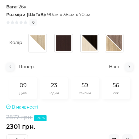
Вага:
26кг
Розміри (ШxГxВ):
90см x 38см x 70см
0
Колір
Попер.
Наст.
0
9
2
3
5
9
5
5
Днів
Годин
хвилин
сек
В наявності
2877 грн.
-20 %
2301 грн.