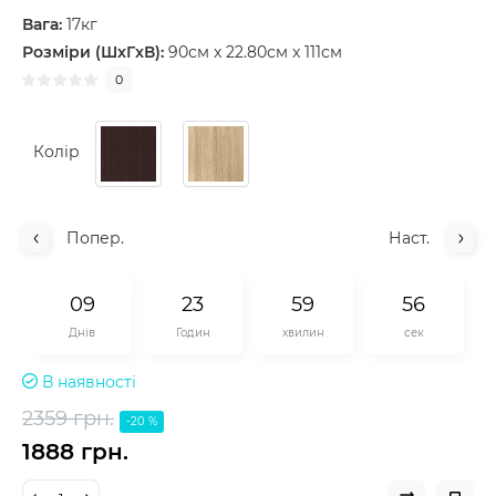
Вага:
17кг
Розміри (ШxГxВ):
90см x 22.80см x 111см
0
Колір
Попер.
Наст.
0
9
2
3
5
9
5
5
Днів
Годин
хвилин
сек
В наявності
2359 грн.
-20 %
1888 грн.