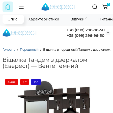
0
0
Опис
Характеристики
Відгуки
Питання
+38 (098) 296-96-50
+38 (099) 296-96-50
Головна
Передпокій
Вішалка в передпокій Тандем з дзеркалом, 
Вішалка Тандем з дзеркалом
(Еверест) — Венге темний
Акція
Хіт
Топ