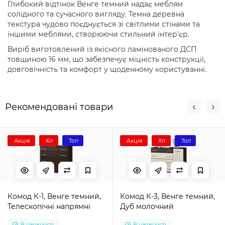
Глибокий відтінок Венге темний надає меблям
солідного та сучасного вигляду. Темна деревна
текстура чудово поєднується зі світлими стінами та
іншими меблями, створюючи стильний інтер'єр.
Виріб виготовлений із якісного ламінованого ДСП
товщиною 16 мм, що забезпечує міцність конструкції,
довговічність та комфорт у щоденному користуванні.
Рекомендовані товари
Акція
Хіт
Топ
Акція
Хіт
Топ
Комод К-1, Венге темний,
Комод К-3, Венге темний,
Телескопічні напрямні
Дуб молочний
В наявності
В наявності