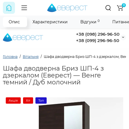
0
0
Опис
Характеристики
Відгуки
Питання
+38 (098) 296-96-50
+38 (099) 296-96-50
Головна
Вітальня
Шафа дводверна Бриз ШП-4 з дзеркалом, Венг
Шафа дводверна Бриз ШП-4 з
дзеркалом (Еверест) — Венге
темний / Дуб молочний
Акція
Хіт
Топ