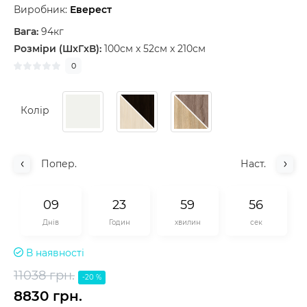
Виробник:
Еверест
Вага:
94кг
Розміри (ШxГxВ):
100см x 52см x 210см
0
Колір
Попер.
Наст.
0
9
2
3
5
9
5
5
Днів
Годин
хвилин
сек
В наявності
11038 грн.
-20 %
8830 грн.