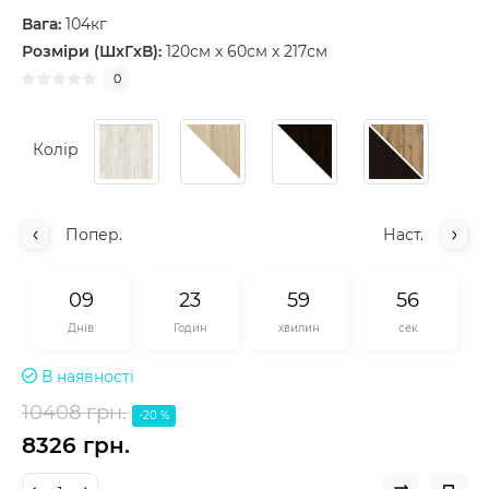
Вага:
104кг
Розміри (ШxГxВ):
120см x 60см x 217см
0
Колір
Попер.
Наст.
0
9
2
3
5
9
5
6
Днів
Годин
хвилин
сек
В наявності
10408 грн.
-20 %
8326 грн.