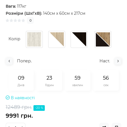
Вага:
117кг
Розміри (ШxГxВ):
140см x 60см x 217см
0
Колір
Попер.
Наст.
0
9
2
3
5
9
5
5
Днів
Годин
хвилин
сек
В наявності
12489 грн.
-20 %
9991 грн.