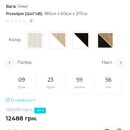
Вага:
144кг
Розміри (ШxГxВ):
180см x 60см x 217см
0
Колір
Попер.
Наст.
0
9
2
3
5
9
5
5
Днів
Годин
хвилин
сек
В наявності
15609 грн.
-20 %
12488 грн.