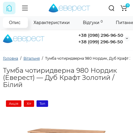
0
0
Опис
Характеристики
Відгуки
Питання
+38 (098) 296-96-50
+38 (099) 296-96-50
Головна
Вітальня
Тумба чотиридверна 980 Нордик, Дуб Крафт З
Тумба чотиридверна 980 Нордик
(Еверест) — Дуб Крафт Золотий /
Білий
Акція
Хіт
Топ