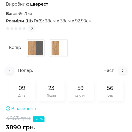
Виробник:
Еверест
Вага:
39.20кг
Розміри (ШxГxВ):
98см x 38см x 92.50см
0
Колір
Попер.
Наст.
0
9
2
3
5
9
5
5
Днів
Годин
хвилин
сек
В наявності
4863 грн.
-20 %
3890 грн.