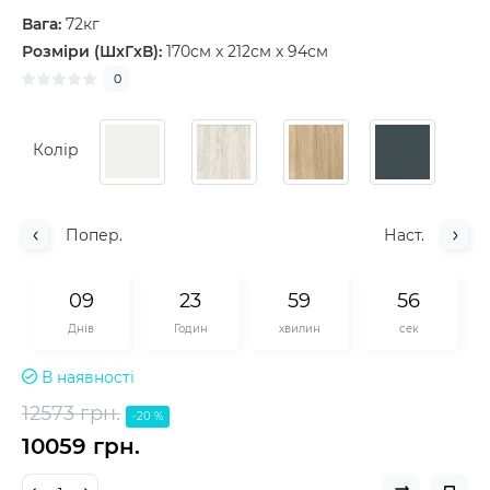
Вага:
72кг
Розміри (ШxГxВ):
170см x 212см x 94см
0
Колір
Попер.
Наст.
0
9
2
3
5
9
5
5
Днів
Годин
хвилин
сек
В наявності
12573 грн.
-20 %
10059 грн.