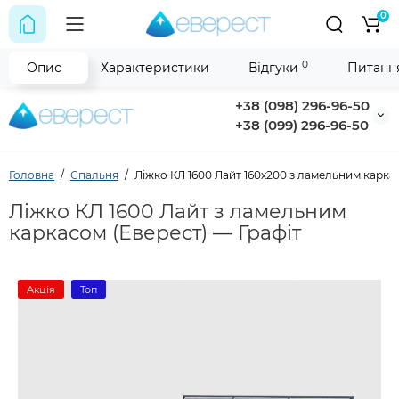
0
0
Опис
Характеристики
Відгуки
Питання
+38 (098) 296-96-50
+38 (099) 296-96-50
Головна
Спальня
Ліжко КЛ 1600 Лайт 160х200 з ламельним каркас
Ліжко КЛ 1600 Лайт з ламельним
каркасом (Еверест) — Графіт
Акція
Топ