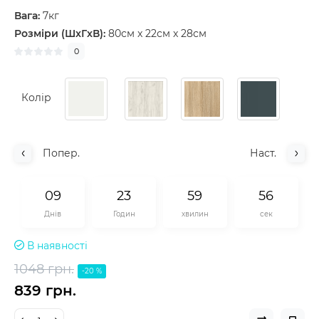
Вага:
7кг
Розміри (ШxГxВ):
80см x 22см x 28см
0
Колір
Попер.
Наст.
0
9
2
3
5
9
5
5
Днів
Годин
хвилин
сек
В наявності
1048 грн.
-20 %
839 грн.