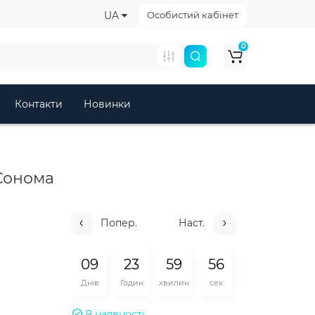
UA
Особистий кабінет
0
Контакти
Новинки
 Сонома
Попер.
Наст.
0
9
2
3
5
9
5
5
Днів
Годин
хвилин
сек
В наявності