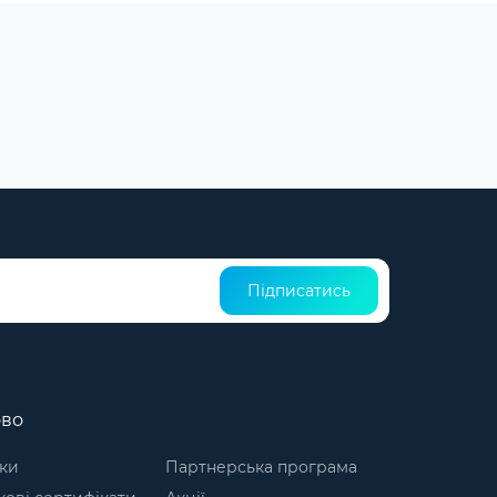
Підписатись
ово
ки
Партнерська програма