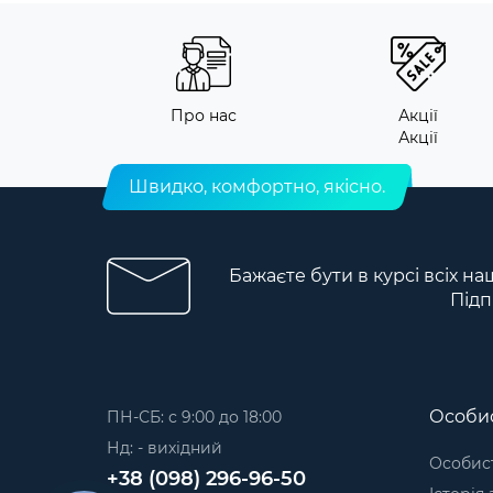
Про нас
Акції
Акції
Швидко, комфортно, якісно.
Бажаєте бути в курсі всіх на
Підп
Особис
ПН-СБ: с 9:00 до 18:00
Нд: - вихідний
Особист
+38 (098) 296-96-50