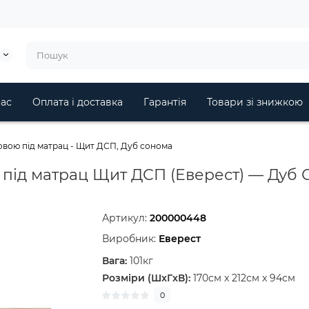
ас
Оплата і доставка
Гарантія
Товари зі знижкою
новою під матрац - Щит ДСП, Дуб сонома
 під матрац Щит ДСП (Еверест) — Дуб
Артикул:
200000448
Виробник:
Еверест
Вага:
101кг
Розміри (ШxГxВ):
170см x 212см x 94см
0