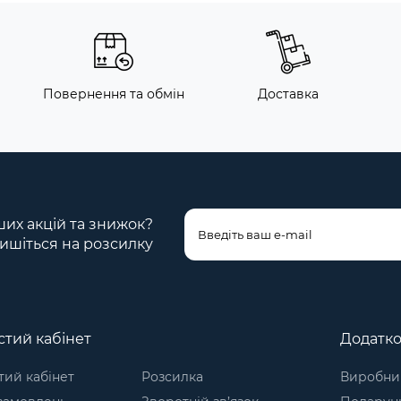
Повернення та обмін
Доставка
ших акцій та знижок?
ишіться на розсилку
тий кабінет
Додатк
ий кабінет
Розсилка
Виробни