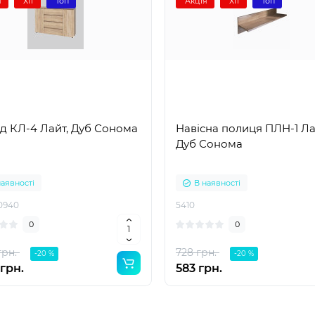
я
Хіт
Топ
Акція
Хіт
Топ
д КЛ-4 Лайт, Дуб Сонома
Навісна полиця ПЛН-1 Ла
Дуб Сонома
наявності
В наявності
0940
5410
0
0
грн.
728 грн.
-20 %
-20 %
грн.
583 грн.