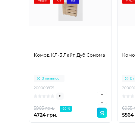
Акція
Хіт
Топ
Акці
Комод КЛ-3 Лайт, Дуб Сонома
Комо
В наявності
В 
200000939
20000
0
5905 грн.
6955 
-20 %
4724 грн.
5564 