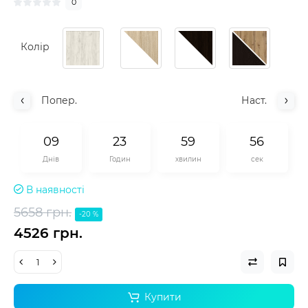
0
Колір
Попер.
Наст.
0
9
2
3
5
9
5
5
Днів
Годин
хвилин
сек
В наявності
5658 грн.
-20 %
4526 грн.
Купити