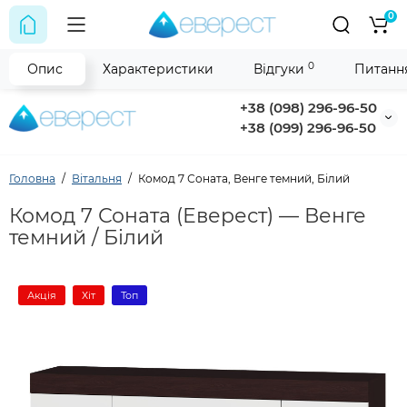
0
0
Опис
Характеристики
Відгуки
Питання
+38 (098) 296-96-50
+38 (099) 296-96-50
Головна
Вітальня
Комод 7 Соната, Венге темний, Білий
Комод 7 Соната (Еверест) — Венге
темний / Білий
Акція
Хіт
Топ