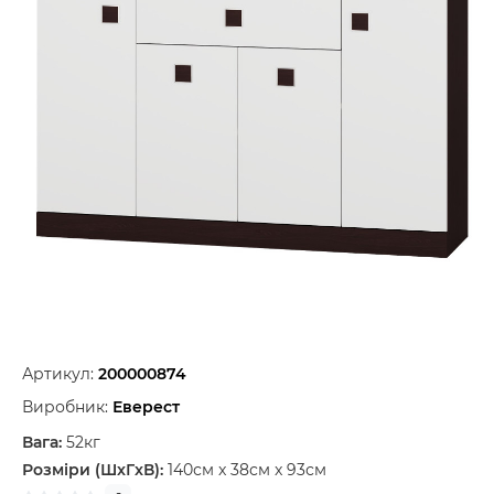
Артикул:
200000874
Виробник:
Еверест
Вага:
52кг
Розміри (ШxГxВ):
140см x 38см x 93см