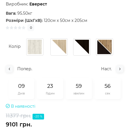
Виробник:
Еверест
Вага:
95.50кг
Розміри (ШxГxВ):
120см x 50см x 205см
0
Колір
Попер.
Наст.
0
9
2
3
5
9
5
5
Днів
Годин
хвилин
сек
В наявності
11377 грн.
-20 %
9101 грн.